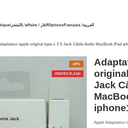
🔥 OFFRE SPÉCIALE 🔥 عرض خاص 🔥
ommande avec un cadeau !
Boutique/المتجر
L’affaire / لافار
Options
Français /
العربية
daptateur apple original type-c 3 5 Jack Câble Audio MacBook iPad i
Adapta
-20%
origina
VENTES FLASH
Jack C
MacBoo
iphone
Apple Adaptateur 