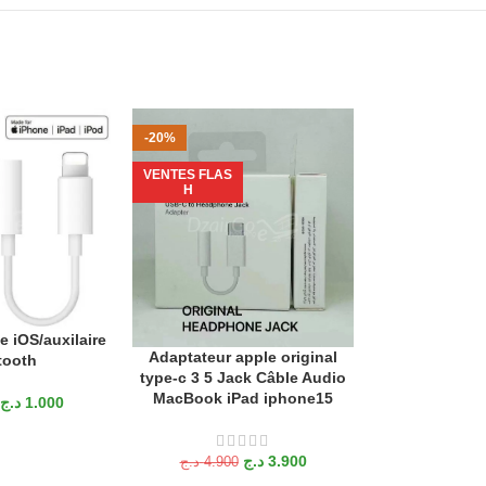
-20%
-23%
VENTES FLAS
VENTES FLAS
H
H
 iOS/auxilaire
Adaptateur typ
ANIER
AJOUTER AU P
Adaptateur apple original
AJOUTER AU PANIER
tooth
3.5 oneplu
type-c 3 5 Jack Câble Audio
MacBook iPad iphone15
د.ج
1.000
د.ج
1.750
د.ج
3.900
د.ج
4.900