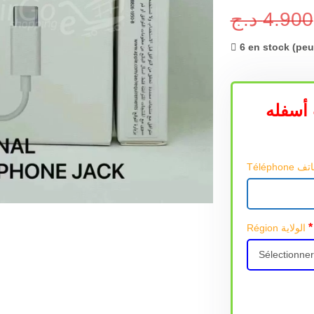
د.ج
4.900
6 en stock (pe
أسفله
*
Région الولاية