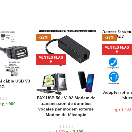
-22%
-29%
VENDU
VENTES FLAS
H
VENTES FLAS
H
i câble USB V3
ANIER
TG
Adapter iphone
AJOUTER AU P
blue
FAX USB 56k V. 92 Modem de
LIRE LA SUITE
transmission de données
د.ج
900
0
vocales par modem externe
د.ج
1.400
Modem de télécopie
د.ج
2.800