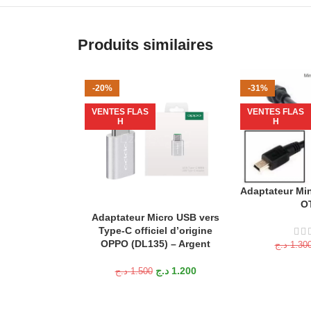
Produits similaires
-20%
-31%
VENTES FLAS
VENTES FLAS
H
H
Adaptateur Min
AJOUTER AU P
O
Adaptateur Micro USB vers
AJOUTER AU PANIER
Type-C officiel d’origine
OPPO (DL135) – Argent
د.ج
1.30
د.ج
1.200
د.ج
1.500