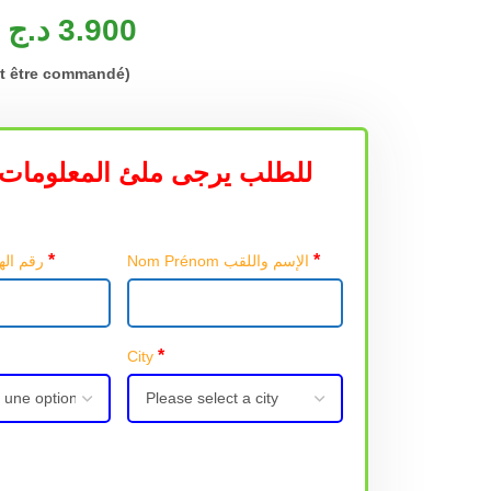
د.ج
3.900
ut être commandé)
للطلب يرجى ملئ المعلومات 
*
*
Nom Prénom الإسم واللقب
Téléphone رقم الهاتف
*
City