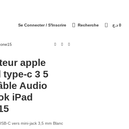
التوصيل 69 ولاية - Livraison 69 wilaya
Paiement à la livraison / الدفع عند الاستلام
0
Se Connecter / S'Inscrire
Recherche
د.ج
0
phone15
teur apple
l type-c 3 5
âble Audio
k iPad
15
USB-C vers mini-jack 3,5 mm Blanc