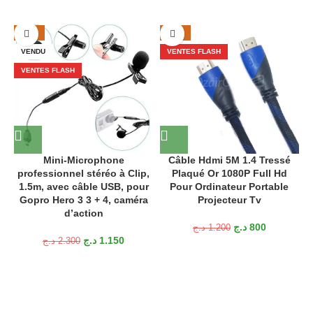
-50%
-33%
VENDU
VENTES FLASH
VENTES FLASH
Mini-Microphone
Câble Hdmi 5M 1.4 Tressé
professionnel stéréo à Clip,
Plaqué Or 1080P Full Hd
1.5m, avec câble USB, pour
Pour Ordinateur Portable
Gopro Hero 3 3 + 4, caméra
Projecteur Tv
d’action
د.ج
800
د.ج
1.200
د.ج
1.150
د.ج
2.300