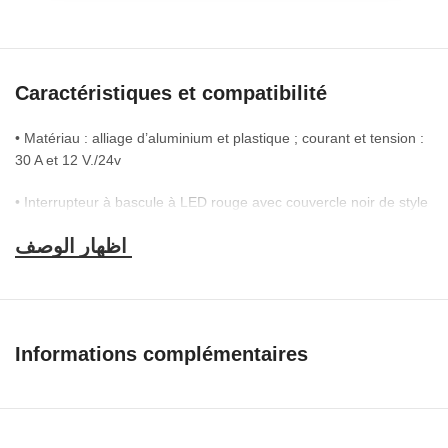
Caractéristiques et compatibilité
• Matériau : alliage d’aluminium et plastique ; courant et tension :
30 A et 12 V./24v
• Interrupteur à bascule à LED rouge avec couvercle noir de style
avion. Peut couper l’alimentation de tout le véhicule en un instant.
• 1 interrupteur à bascule rouge ON-OFF ; 1 bouton rouge de
démarrage du moteur + 3 interrupteurs à bascule pour une
utilisation supplémentaire. Venez avec le relais pour contrôler les
boutons de cet article.
Informations complémentaires
• Trous de montage pré-percés. — Nos vies de conduite ne sont
plus ennuyeuses, mais pleines de plaisir illimité. Idéal pour tous
les véhicules de vitesse et de course : voiture ou bateau, etc.