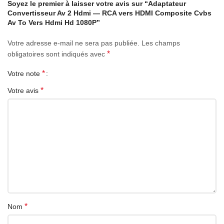
Soyez le premier à laisser votre avis sur “Adaptateur
• Taille: 61x55x20mm
Convertisseur Av 2 Hdmi — RCA vers HDMI Composite Cvbs
Av To Vers Hdmi Hd 1080P”
Contenu de l’emballage :
1 * Convertisseur AV vers HDMI
1 * Câble d’alimentation USB
Votre adresse e-mail ne sera pas publiée.
Les champs
*
obligatoires sont indiqués avec
*
Votre note
Principales caractéristiques
• Ports d’entrée : AV composite (3x RCA)
*
Votre avis
• Port de sortie : HDMI
• Prise en charge des systèmes de télévision : PAL, NTSC3.58, NTSC4.43,
SECAM, PAL/M, PAL/N
• Compatible avec le protocole HDCP
• Résolution de sortie (à 60 Hz) : 720p, 1080p
• Alimentation USB (CC 5V)
• Taille: 61x55x20mm
Contenu de la boîte
1 * Convertisseur AV vers HDMI
1 * Câble d’alimentation USB
*
Nom