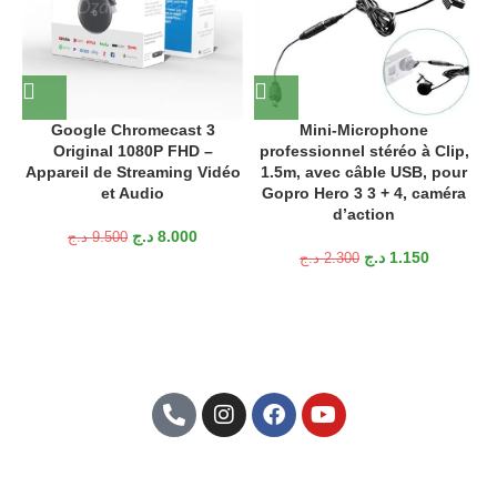
Google Chromecast 3
Mini-Microphone
Original 1080P FHD –
professionnel stéréo à Clip,
Appareil de Streaming Vidéo
1.5m, avec câble USB, pour
et Audio
Gopro Hero 3 3 + 4, caméra
d’action
د.ج
8.000
د.ج
9.500
د.ج
1.150
د.ج
2.300
Abonnez-Vous À Notre Newsletter