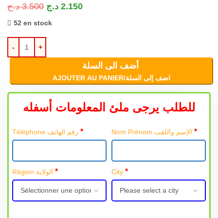
د.ج
3.500
د.ج
2.150
52 en stock
أضف الى السلة
AJOUTER AU PANIER/اضف إلى السلة
للطلب يرجى ملئ المعلومات أسفله
*
*
Nom Prénom الإسم واللقب
Téléphone رقم الهاتف
*
*
Région الولاية
City