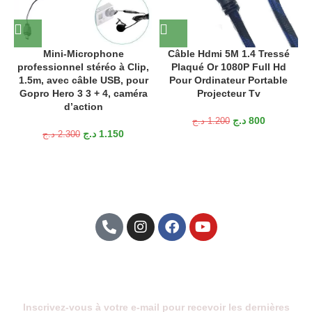
Mini-Microphone
Câble Hdmi 5M 1.4 Tressé
professionnel stéréo à Clip,
Plaqué Or 1080P Full Hd
1.5m, avec câble USB, pour
Pour Ordinateur Portable
Gopro Hero 3 3 + 4, caméra
Projecteur Tv
d’action
د.ج
800
د.ج
1.200
د.ج
1.150
د.ج
2.300
Abonnez-Vous À Notre Newsletter
Inscrivez-vous à votre e-mail pour recevoir les dernières