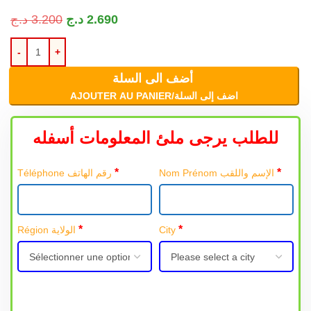
د.ج
3.200
د.ج
2.690
أضف الى السلة
AJOUTER AU PANIER/اضف إلى السلة
للطلب يرجى ملئ المعلومات أسفله
*
*
Nom Prénom الإسم واللقب
Téléphone رقم الهاتف
*
*
Région الولاية
City