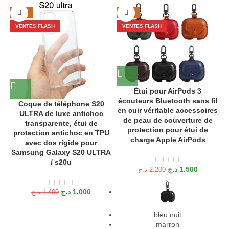
-29%
-32%
VENTES FLASH
VENTES FLASH
Étui pour AirPods 3
écouteurs Bluetooth sans fil
Coque de téléphone S20
en cuir véritable accessoires
ULTRA de luxe antichoc
de peau de couverture de
transparente, étui de
protection pour étui de
protection antichoc en TPU
charge Apple AirPods
avec dos rigide pour
Samsung Galaxy S20 ULTRA
/ s20u
د.ج
1.500
د.ج
2.200
د.ج
1.000
د.ج
1.400
bleu nuit
marron