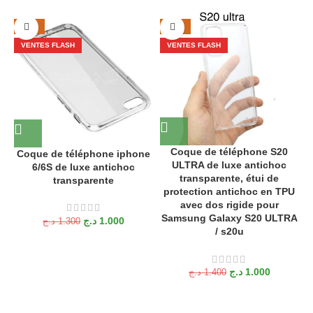
-23%
-29%
VENTES FLASH
VENTES FLASH
Coque de téléphone S20
Coque de téléphone iphone
ULTRA de luxe antichoc
6/6S de luxe antichoc
é
transparente, étui de
transparente
e
protection antichoc en TPU
avec dos rigide pour
Samsung Galaxy S20 ULTRA
د.ج
1.000
د.ج
1.300
/ s20u
د.ج
1.000
د.ج
1.400