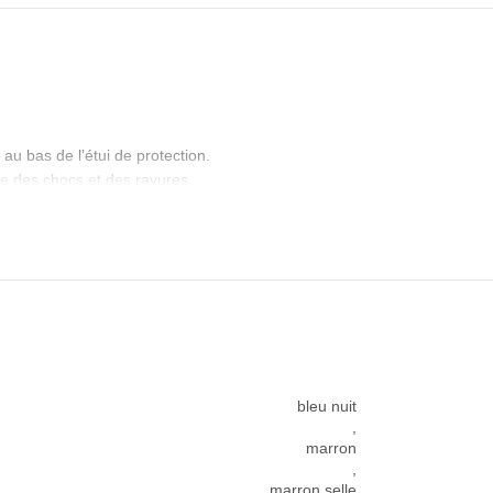
au bas de l’étui de protection.
que des chocs et des rayures
bleu nuit
,
marron
,
marron selle