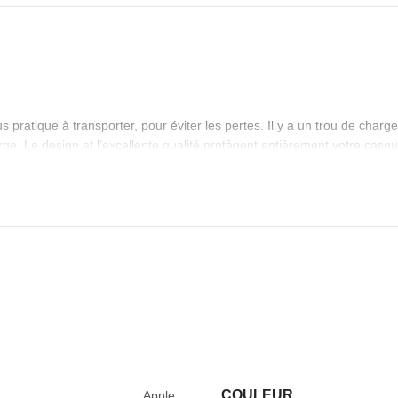
pratique à transporter, pour éviter les pertes. Il y a un trou de charge 
harge. Le design et l’excellente qualité protègent entièrement votre cas
COULEUR
Apple