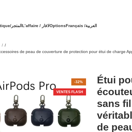
🔥 OFFRE SPÉCIALE 🔥 عرض خاص 🔥
mande avec un cadeau !
Boutique/المتجر
L’affaire / لافار
Options
Français /
العربية
أونت
 accessoires de peau de couverture de protection pour étui de charge Ap
Étui po
-32%
écoute
VENTES FLASH
sans fil
véritab
de pea