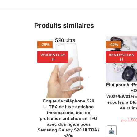
Produits similaires
-29%
-40%
VENTES FLAS
VENTES FLAS
H
H
Étui pour AirP
CHOIX DES OP
HO
W02+/EW01+/ES
Coque de téléphone S20
AJOUTER AU PANIER
écouteurs Blue
ULTRA de luxe antichoc
en cuir 
transparente, étui de
protection antichoc en TPU
د.ج
1.50
avec dos rigide pour
Samsung Galaxy S20 ULTRA /
s20u