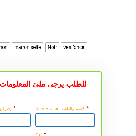
ron
marron selle
Noir
vert foncé
للطلب يرجى ملئ المعلومات 
*
*
Nom Prénom الإسم واللقب
Téléphone رقم الهاتف
*
City