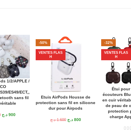
-50%
-32%
VENTES FLAS
VENTES FLAS
H
H
ods 1/2/APPLE /
TIONS
CO
Étui pour
CHOIX DES OP
39/ES49/ECT,,
écouteurs Blue
Etuis AirPods Housse de
AJOUTER AU PANIER
tooth sans fil
en cuir vérita
protection sans fil en silicone
véritable
de peau de c
dur pour Airpods
protection 
د.ج
900
0
charge App
د.ج
800
د.ج
1.600