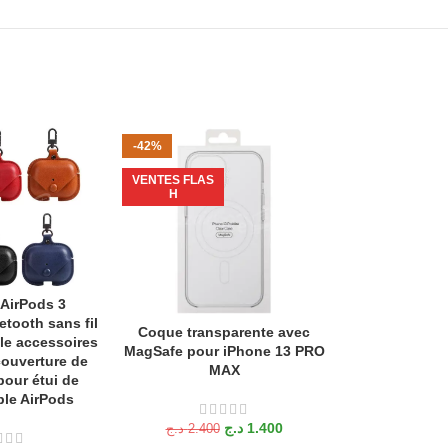
-42%
-24%
VENTES FLAS
VENTES FLAS
H
H
 AirPods 3
TIONS
tooth sans fil
Coque transparente avec
Coque trans
AJOUTER AU PANIER
AJOUTER AU P
ble accessoires
MagSafe pour iPhone 13 PRO
MagSafe pou
ouverture de
MAX
Antichoc 
pour étui de
le AirPods
د.ج
1.700
د.ج
1.400
د.ج
2.400