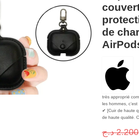
couver
protect
de cha
AirPod
très approprié com
les hommes, c’est
✔ [Cuir de haute qu
de haute qualité. 
د.ج
2.200