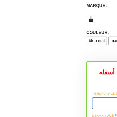
MARQUE
COULEUR
bleu nuit
mar
أسفله
*
Région الولاية