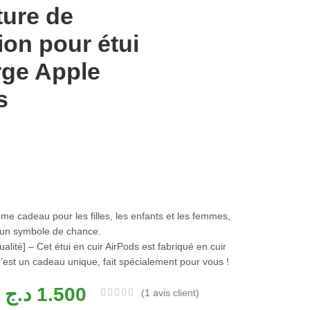
ture de
ion pour étui
rge Apple
s
me cadeau pour les filles, les enfants et les femmes,
 un symbole de chance.
alité] – Cet étui en cuir AirPods est fabriqué en cuir
C’est un cadeau unique, fait spécialement pour vous !
د.ج
1.500
(
1
avis client)