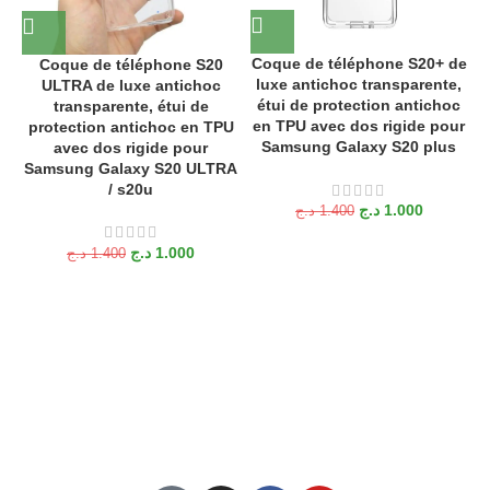
Coque de téléphone S20+ de
Coque de téléphone S20
luxe antichoc transparente,
ULTRA de luxe antichoc
étui de protection antichoc
transparente, étui de
en TPU avec dos rigide pour
protection antichoc en TPU
e
Samsung Galaxy S20 plus
avec dos rigide pour
Samsung Galaxy S20 ULTRA
/ s20u
د.ج
1.000
د.ج
1.400
د.ج
1.000
د.ج
1.400