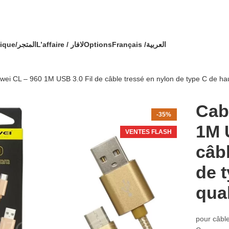
🔥 OFFRE SPÉCIALE 🔥 عرض خاص 🔥
ommande avec un cadeau !
Boutique/المتجر
L’affaire / لافار
Options
Français /
العربية
wei CL – 960 1M USB 3.0 Fil de câble tressé en nylon de type C de hau
Cab
-35%
1M 
VENTES FLASH
câb
de 
qual
pour câble