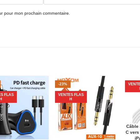
eur pour mon prochain commentaire.
-23%
VENTE
S FLAS
VENTES FLAS
H
H
Câble
AJOUTE
C vers
iP