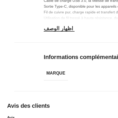
Câble de charge USB 3.0, la vitesse de trans
Sortie Type-C, disponible pour les appareil
Fil de cuivre pur, charge rapide et transfert
Utilisation de fil tressé à haute résistance, du
Interface en alliage d’aluminium de luxe, ant
Câble tressé en nylon de 1 m, durable avec
Informations complémenta
MARQUE
Avis des clients
Avis