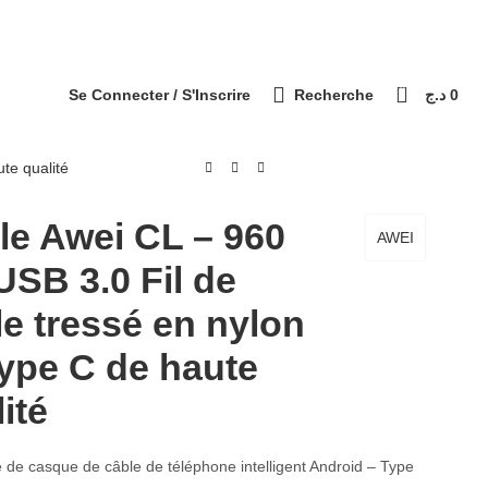
التوصيل 69 ولاية - Livraison 69 wilaya
Paiement à la livraison / الدفع عند الاستلام
0
Se Connecter / S'Inscrire
Recherche
د.ج
0
te qualité
le Awei CL – 960
AWEI
USB 3.0 Fil de
le tressé en nylon
type C de haute
ité
 de casque de câble de téléphone intelligent Android – Type