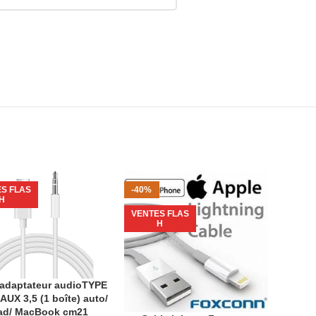
S FLAS
-40%
-24%
H
VENTES FLAS
VEND
H
VENTE
 adaptateur audioTYPE
R AU PANIER
 AUX 3,5 (1 boîte) auto/
ad/ MacBook cm21