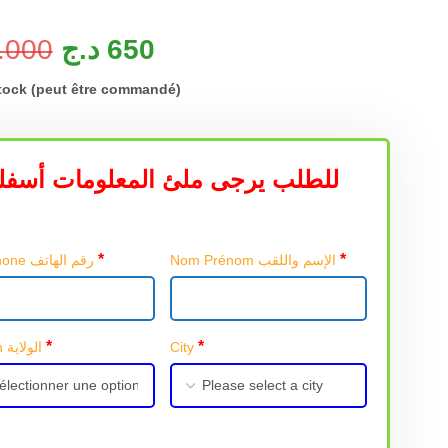
.000
د.ج
650
tock (peut être commandé)
للطلب يرجى ملئ المعلومات أسفل
*
*
Nom Prénom الإسم واللقب
Téléphone رقم الهاتف
*
*
Région الولاية
City