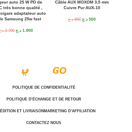
geur auto 25 W PD de
Câble AUX MOXOM 3,5 mm
R AU PANIER
AJOUTER AU PANIER
C très bonne qualité ,
Cuivre Pur AUX-10
 cigare adaptateur auto
de Samsung 25w fast
د.ج
500
د.ج
650
د.ج
1.900
د.ج
2.700
POLITIQUE DE CONFIDENTIALITÉ
POLITIQUE D’ÉCHANGE ET DE RETOUR
ÉDITION ET LIVRAISON
MARKETING D’AFFILIATION
CONTACTEZ NOUS