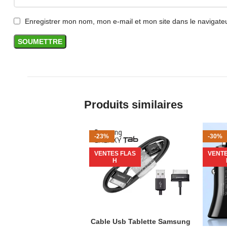
Enregistrer mon nom, mon e-mail et mon site dans le navigat
Produits similaires
-23%
-30%
VENTES FLAS
VENTE
H
Cable Usb Tablette Samsung
AJOUTER AU PANIER