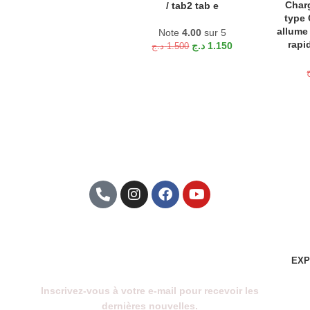
Char
AJOUTE
/ tab2 tab e
type 
allume
Note
4.00
sur 5
rapi
د.ج
1.150
د.ج
1.500
Abonnez-Vous À Notre
Newsletter
EXP
Inscrivez-vous à votre e-mail pour recevoir les
dernières nouvelles.