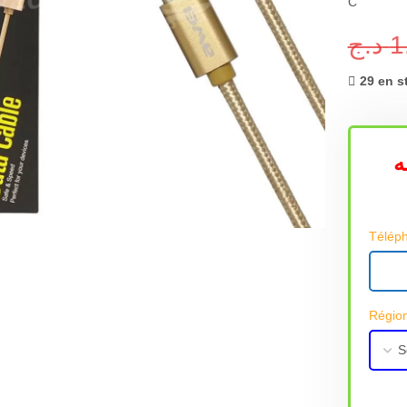
C
د.ج
1
29 en s
ه
grandir