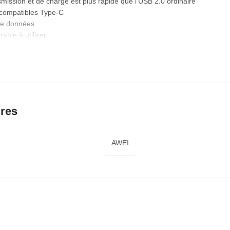
mission et de charge est plus rapide que l’USB 2.0 ordinaire
s compatibles Type-C
 de données
rable à utiliser
ioxydante et fiable
 une grande ténacité Longueur : 1 M
ires
AWEI