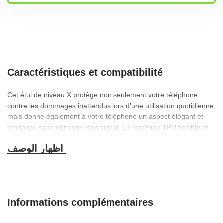
Caractéristiques et compatibilité
Cet étui de niveau X protège non seulement votre téléphone
contre les dommages inattendus lors d’une utilisation quotidienne,
mais donne également à votre téléphone un aspect élégant et
tendance sans déranger son signal. Le matériau TPU flexible et
durable permet une prise en main douce et confortable. La
surface caoutchoutée mate délicate est lisse et résiste également
efficacement aux empreintes digitales. Grâce à sa conception
ultra fine, il vous offre la sensation la plus fine dans votre main
sans compromettre l’utilité.
Informations complémentaires
Matériau TPU de haute qualité