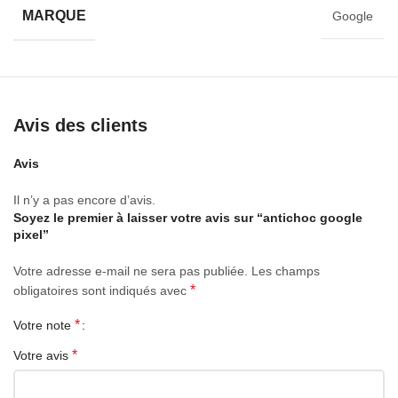
Surface mate, anti-empreintes digitales, anti-transpiration, anti-
MARQUE
Google
salissures
Les couvercles de boutons tout compris sensibles permettent une
utilisation facile
Bords adoucissants et renforcés efficacement résistants aux
Avis des clients
chocs et faciles à installer et à enlever
Avis
Conception spéciale face à face, clipsez bien le câble de charge
Il n’y a pas encore d’avis.
La lunette surélevée aide à protéger l’écran et l’objectif de
Soyez le premier à laisser votre avis sur “antichoc google
l’appareil photo
pixel”
Super mince et léger, pas de sensation de volume
Votre adresse e-mail ne sera pas publiée.
Les champs
*
obligatoires sont indiqués avec
*
Votre note
*
Votre avis