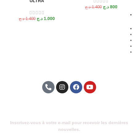
ULTRA
د.ج
800
د.ج
1.400
د.ج
1.000
د.ج
1.400
Abonnez-Vous À Notre Newsletter
Inscrivez-vous à votre e-mail pour recevoir les dernières
nouvelles.