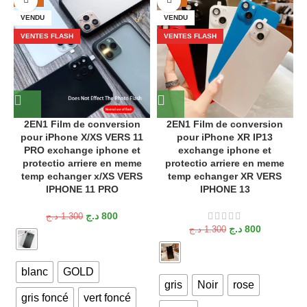
VENDU
VENDU
VENTES FLASH
VENTES FLASH
2EN1 Film de conversion
2EN1 Film de conversion
pour iPhone X/XS VERS 11
pour iPhone XR IP13
PRO exchange iphone et
exchange iphone et
protectio arriere en meme
protectio arriere en meme
i
temp echanger x/XS VERS
temp echanger XR VERS
IPHONE 11 PRO
IPHONE 13
د.ج
800
د.ج
1.300
د.ج
800
د.ج
1.300
blanc
GOLD
gris
Noir
rose
gris foncé
vert foncé
C