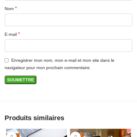
Achat en Algérie
*
Nom
Commandez votre batterie de remplacement pour iPhone 11 Pro
Max sur DZAIRGO avec livraison en Algérie et paiement à la
livraison selon disponibilité.
*
E-mail
Enregistrer mon nom, mon e-mail et mon site dans le
navigateur pour mon prochain commentaire.
Produits similaires
-38%
-38%