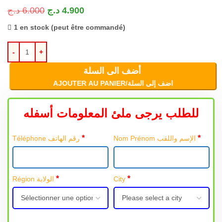
د.ج
6.000
د.ج
4.900
1 en stock (peut être commandé)
أضف الى السلة
AJOUTER AU PANIER/اضف إلى السلة
للطلب يرجى ملئ المعلومات أسفله
*
*
Nom Prénom الإسم واللقب
Téléphone رقم الهاتف
*
*
Région الولاية
City