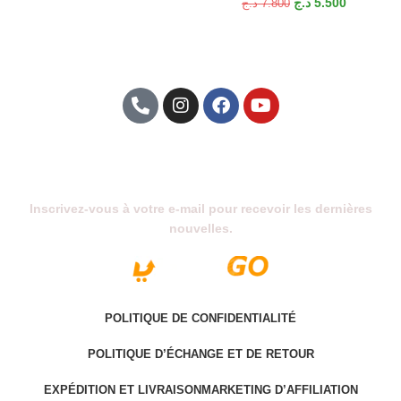
د.ج
5.500
د.ج
7.800
exceptionnel. Il offre une expérience audio immersive, un design
élégant et un confort optimal, même lors d’une utilisation
prolongée. Avec son éclairage RGB et son son haute fidélité, ce
casque garantit une expérience de jeu supérieure aux joueurs de
tous niveaux. Si vous recherchez un casque alliant performance
et style, l’ONIKUMA X33 est fait pour vous.
Abonnez-Vous À Notre Newsletter
Inscrivez-vous à votre e-mail pour recevoir les dernières
nouvelles.
POLITIQUE DE CONFIDENTIALITÉ
POLITIQUE D’ÉCHANGE ET DE RETOUR
EXPÉDITION ET LIVRAISON
MARKETING D’AFFILIATION