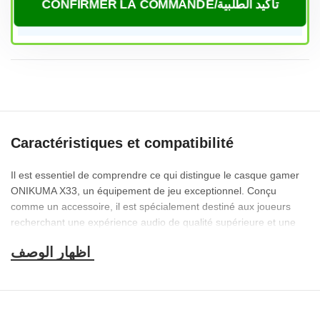
CONFIRMER LA COMMANDE/تأكيد الطلبية
Caractéristiques et compatibilité
Il est essentiel de comprendre ce qui distingue le casque gamer
ONIKUMA X33, un équipement de jeu exceptionnel. Conçu
comme un accessoire, il est spécialement destiné aux joueurs
recherchant une expérience audio de qualité supérieure et une
interaction optimale. Ce casque arbore un design élégant, un
éclairage RGB distinctif, un son haute fidélité et un microphone
flexible garantissant des conversations claires et nettes.
Dès ma première utilisation du casque ONIKUMA X33, j’ai été
immédiatement impressionné par sa qualité sonore et son design.