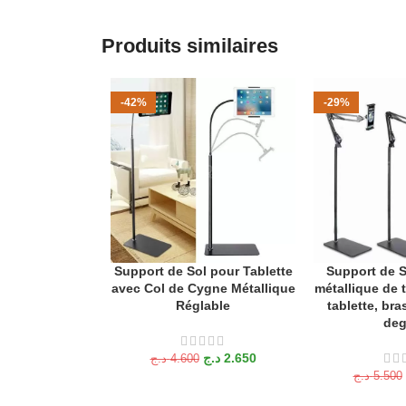
Produits similaires
-42%
-29%
Support de Sol pour Tablette
Support de S
AJOUTER AU PANIER
AJOUTER AU P
avec Col de Cygne Métallique
métallique de 
Réglable
tablette, bras
deg
د.ج
2.650
د.ج
4.600
د.ج
5.500