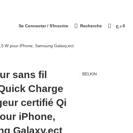
التوصيل 69 ولاية - Livraison 69 wilaya
Paiement à la livraison / الدفع عند الاستلام
0
Se Connecter / S'Inscrire
Recherche
د.ج
0
 7,5 W pour iPhone, Samsung Galaxy,ect
r sans fil
BELKIN
 Quick Charge
eur certifié Qi
our iPhone,
g Galaxy,ect