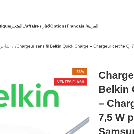
🔥 OFFRE SPÉCIALE 🔥 عرض خاص 🔥
ommande avec un cadeau !
Boutique/المتجر
L’affaire / لافار
Options
Français /
العربية
Stand/شاحن لاسلكي
Chargeur sans fil Belkin Quick Charge – Chargeur certifié Qi
Chargeu
-53%
VENTES FLASH
Belkin
– Charg
7,5 W p
Samsun