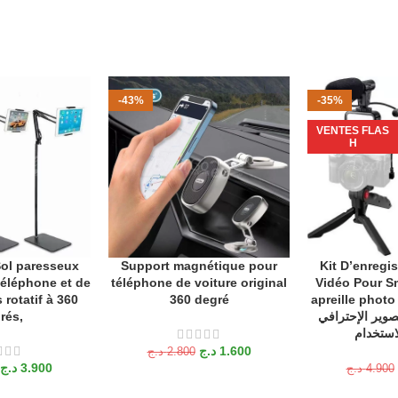
-43%
-35%
VENTES FLAS
H
ol paresseux
Support magnétique pour
Kit D’enregi
ANIER
AJOUTER AU PANIER
AJOUTER AU P
téléphone et de
téléphone de voiture original
Vidéo Pour S
 rotatif à 360
360 degré
apreille photo
rés,
صوير الإحترافي
،استخدام
د.ج
1.600
د.ج
2.800
د.ج
3.900
د.ج
4.900