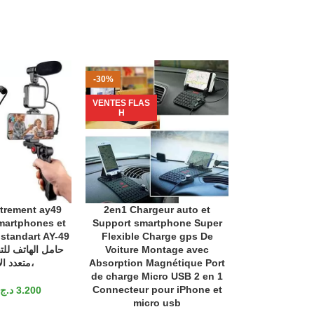
-30%
-36%
VENTES FLAS
VENTES FLAS
H
H
strement ay49
2en1 Chargeur auto et
Chargeur S
ANIER
AJOUTER AU PANIER
AJOUTER AU P
martphones et
Support smartphone Super
Compatible av
 standart AY-49
Flexible Charge gps De
حامل الهاتف للت
Voiture Montage avec
د.ج
2.200
متعدد ال
Absorption Magnétique Port
de charge Micro USB 2 en 1
Connecteur pour iPhone et
د.ج
3.200
micro usb