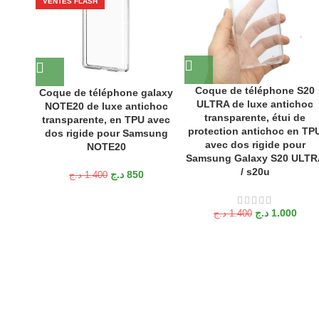
VENTES FLASH
Coque de téléphone S20
Coque de téléphone galaxy
ULTRA de luxe antichoc
NOTE20 de luxe antichoc
transparente, étui de
transparente, en TPU avec
protection antichoc en TP
dos rigide pour Samsung
avec dos rigide pour
NOTE20
Samsung Galaxy S20 ULTR
/ s20u
د.ج
850
د.ج
1.400
د.ج
1.000
د.ج
1.400