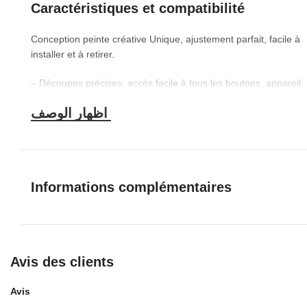
Caractéristiques et compatibilité
Conception peinte créative Unique, ajustement parfait, facile à
installer et à retirer.
– Découpes précises, accès facile à tous les boutons, appareil
photo, haut-parleurs et connecteurs.
–Coque ultra fine pour votre téléphone avec technologie
d’absorption des chocs, anti-rayures, résistante à l’usure, aux
chocs, aux empreintes digitales, à la poussière, aux dommages
aux chutes.
Informations complémentaires
Avis des clients
Avis