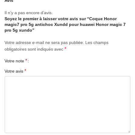
Avis
arrière.
Il n’y a pas encore d’avis.
Les coins du pare-chocs protègent les chutes accidentelles
Soyez le premier à laisser votre avis sur “Coque Honor
magic7 pro 5g antichoc Xundd pour huawei Honor magic 7
pro 5g xundo”
Votre adresse e-mail ne sera pas publiée.
Les champs
*
obligatoires sont indiqués avec
*
Votre note
*
Votre avis