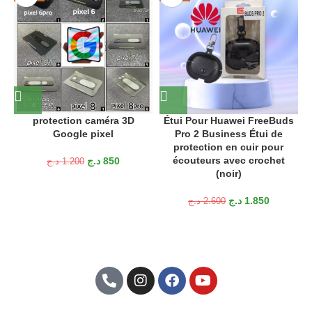
protection caméra 3D
Étui Pour Huawei FreeBuds
Google pixel
Pro 2 Business Étui de
protection en cuir pour
écouteurs avec crochet
د.ج
850
د.ج
1.200
(noir)
د.ج
1.850
د.ج
2.600