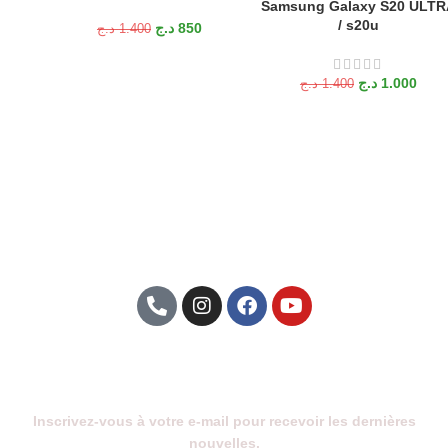
Samsung Galaxy S20 ULTR
/ s20u
د.ج
850
د.ج
1.400
د.ج
1.000
د.ج
1.400
Abonnez-Vous À Notre Newsletter
Inscrivez-vous à votre e-mail pour recevoir les dernières
nouvelles.