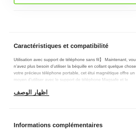
Caractéristiques et compatibilité
Utilisation avec support de téléphone sans fil】 Maintenant, vou
n’avez plus besoin d’utiliser la béquille en collant quelque chose
votre précieux téléphone portable, cet étui magnétique offre un
moyen d’utiliser avec le support de téléphone Magsafe et le
support de chargeur de véhicule sans fil juste par des aimants.
【Utiliser avec le porte-cartes Magsafe】Une autre fonction libè
vos mains ! Sortez facilement en prenant simplement votre
téléphone portable avec le porte-cartes magsafe sur votre
téléphone. L’étui circulaire magnétique offre une expérience
magique d’attache et de détachement à chaque fois.
Informations complémentaires