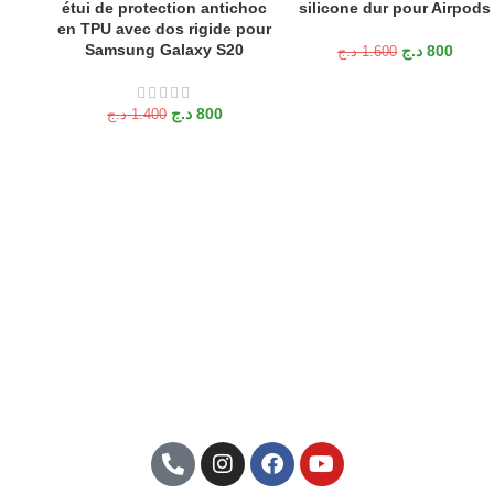
étui de protection antichoc
silicone dur pour Airpods
en TPU avec dos rigide pour
Samsung Galaxy S20
د.ج
800
د.ج
1.600
د.ج
800
د.ج
1.400