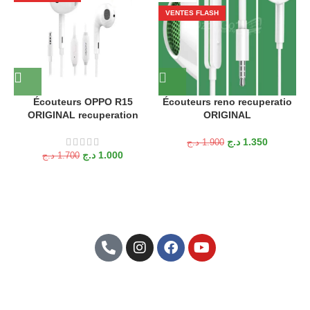
VENTES FLASH
Écouteurs OPPO R15
Écouteurs reno recuperatio
ORIGINAL recuperation
ORIGINAL
د.ج
1.350
د.ج
1.900
د.ج
1.000
د.ج
1.700
Abonnez-Vous À Notre Newsletter