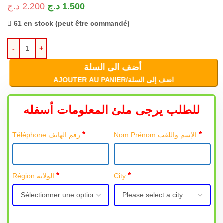
د.ج
2.200
د.ج
1.500
61 en stock (peut être commandé)
أضف الى السلة
AJOUTER AU PANIER/اضف إلى السلة
للطلب يرجى ملئ المعلومات أسفله
*
*
Nom Prénom الإسم واللقب
Téléphone رقم الهاتف
*
*
Région الولاية
City