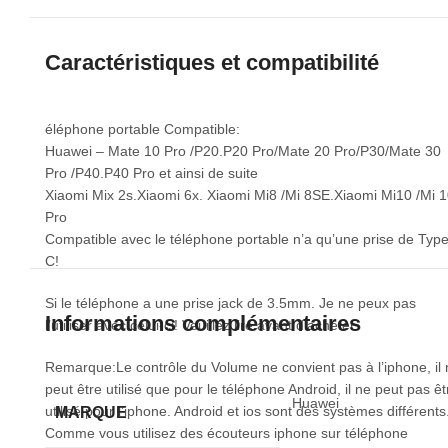
Caractéristiques et compatibilité
éléphone portable Compatible:
Huawei – Mate 10 Pro /P20.P20 Pro/Mate 20 Pro/P30/Mate 30
Pro /P40.P40 Pro et ainsi de suite
Xiaomi Mix 2s.Xiaomi 6x. Xiaomi Mi8 /Mi 8SE.Xiaomi Mi10 /Mi 
Pro
Compatible avec le téléphone portable n’a qu’une prise de Typ
C!
Si le téléphone a une prise jack de 3.5mm. Je ne peux pas
Informations complémentaires
l’utiliser avec celui-ci! Veuillez lire avant d’acheter.
Remarque:Le contrôle du Volume ne convient pas à l’iphone, il 
peut être utilisé que pour le téléphone Android, il ne peut pas êt
Huawei
utilisé pour l’iphone. Android et ios sont des systèmes différents
MARQUE
Comme vous utilisez des écouteurs iphone sur téléphone