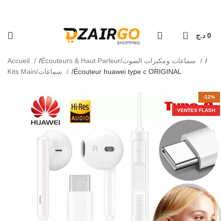
كل طلبية ثانية معها هدية 🎁 - Chaque deuxiè
التوصيل  - Livraison 69 wilaya
0
د.ج
0
Accueil
Écouteurs & Haut Parleur/سماعات ومكبرات الصوت
Kits Main/سماعات
Écouteur huawei type c ORIGINAL
-12%
VENTES FLASH