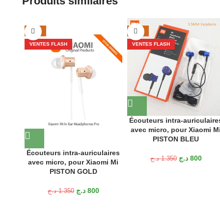
Produits similaires
-41%
-41%
VENTES FLASH
VENTES FLASH
Écouteurs intra-auriculaire
avec micro, pour Xiaomi M
PISTON BLEU
Écouteurs intra-auriculaires
د.ج
800
د.ج
1.350
avec micro, pour Xiaomi Mi
PISTON GOLD
د.ج
800
د.ج
1.350