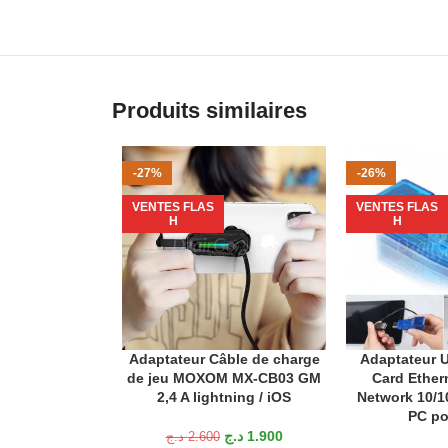
Produits similaires
-27%
-26%
VENTES FLAS
VENTES FLAS
H
H
Adaptateur Câble de charge
Adaptateur 
AJOUTER AU PANIER
AJOUTER AU P
de jeu MOXOM MX-CB03 GM
Card Ether
2,4 A lightning / iOS
Network 10/1
PC po
د.ج
1.900
د.ج
2.600