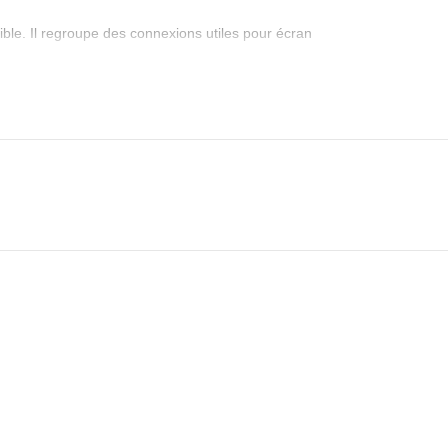
ble. Il regroupe des connexions utiles pour écran
cteur. L’affichage 4K dépend de la compatibilité du