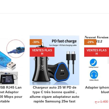
-30%
-29%
VENTES FLAS
VENTES FLAS
H
H
USB RJ45 Lan
Chargeur auto 25 W PD de
Adapter iphone
ANIER
AJOUTER AU PANIER
AJOUTER AU P
net Adaptor
type C très bonne qualité ,
blue
00 Mbps pour
allume cigare adaptateur auto
rtable
rapide Samsung 25w fast
د.ج
1.400