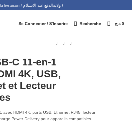
التوصيل 69 ولاية - Livraison 69 wilaya
Paiement à la livraison / الدفع عند الاستلام
0
Se Connecter / S'Inscrire
Recherche
د.ج
0
B-C 11-en-1
DMI 4K, USB,
t et Lecteur
tes
 avec HDMI 4K, ports USB, Ethernet RJ45, lecteur
harge Power Delivery pour appareils compatibles.