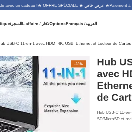
🔥 OFFRE SPÉCIALE 🔥 عرض خاص 🔥
ommande avec un cadeau !
Boutique/المتجر
L’affaire / لافار
Options
Français /
العربية
ub USB-C 11-en-1 avec HDMI 4K, USB, Ethernet et Lecteur de Cartes
Hub US
-28%
avec H
Etherne
de Car
Hub USB-C 11-en-1
SD/MicroSD et rec