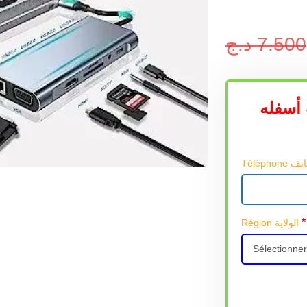
د.ج
7.500
أسفله
*
Région الولاية