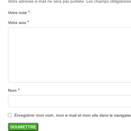
Votre adresse e-mail ne sera pas publiée.
Les champs obligatoire
Le port USB-C de votre appareil doit prendre en charg
transmettent pas obligatoirement l’image vers un écr
*
Votre note
*
Votre avis
Réseau, USB et cartes mémoire
Le port Ethernet permet une connexion filaire plus s
que le lecteur de cartes permet de consulter des fic
Recharge Power Delivery
Le port USB-C Power Delivery peut permettre d’alimen
limites de charge de votre appareil.
*
Achat en Algérie
Nom
Commandez votre hub USB-C 11-en-1 avec HDMI 4K sur
Enregistrer mon nom, mon e-mail et mon site dans le navigat