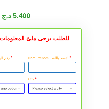
د.ج
5.400
للطلب يرجى ملئ المعلومات 
*
*
Nom Prénom الإسم واللقب
Téléphone رقم الهاتف
*
City