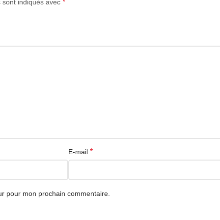
*
s sont indiqués avec
e la sortie vidéo, souvent appelée DisplayPort Alt Mode, pour utiliser
an externe.
table lorsque votre appareil et votre réseau sont compatibles. Les port
hiers depuis des cartes SD ou MicroSD selon la version du hub.
ter l’ordinateur ou la tablette pendant l’utilisation du hub. La puissa
*
E-mail
 DZAIRGO avec livraison en Algérie et paiement à la livraison selon 
eur pour mon prochain commentaire.