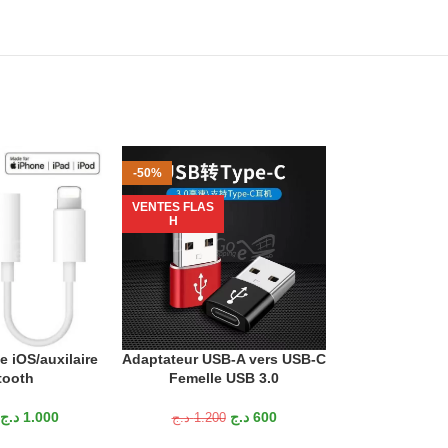
-50%
-19%
VENTES FLAS
VENTES FLAS
H
H
 iOS/auxilaire
Adaptateur USB-A vers USB-C
Adaptateur 
ANIER
AJOUTER AU PANIER
AJOUTER AU P
tooth
Femelle USB 3.0
auxiliaire 
MacBook iPa
sx
د.ج
1.000
د.ج
600
د.ج
1.200