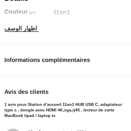
Couleur
11en1
gris
aluminium
Interface
11 en 1
matérielle
Une fonction
VGA, USB Type-C,
spéciale
USB, Ethernet, HDMI,
USB 3.0, USB 2.0
Informations complémentaires
Appareils
Jouer, brancher
compatibles
Projecteurs, souris,
claviers, moniteurs,
ordinateurs portables,
Avis des clients
lecteurs de cartes
1 avis pour
Station d’accueil 11en1 HUB USB C, adaptateur
Êtes-vous toujours inquiet du
type c , dongle avec HDMI 4K,vga,rj45 , lecteur de carte
manque de ports sur votre
MacBook /ipad / laptop tc
ordinateur portable ?
Êtes-vous
toujours inquiet des appareils