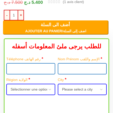
د.ج
7.500
د.ج
5.400
(
1
avis client)
أضف الى السلة
AJOUTER AU PANIER/اضف إلى السلة
للطلب يرجى ملئ المعلومات أسفله
*
*
Nom Prénom الإسم واللقب
Téléphone رقم الهاتف
*
*
Région الولاية
City