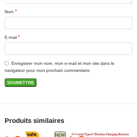
améliorant ainsi
*
Nom
considérablement l’efficacité de
votre bureau.
HUB USBC 11 en
*
E-mail
1
Ce hub USB-C de conception
innovante en fait un partenaire
Enregistrer mon nom, mon e-mail et mon site dans le
idéal pour les appareils
navigateur pour mon prochain commentaire.
électroniques de type C et est
essentiel pour les accessoires
Mac Pro/Air et autres ordinateurs
portables et téléphones portables
de type C.
Spécifications techniques:
Produits similaires
* HDMI : résolution jusqu’à 4K à
30 Hz