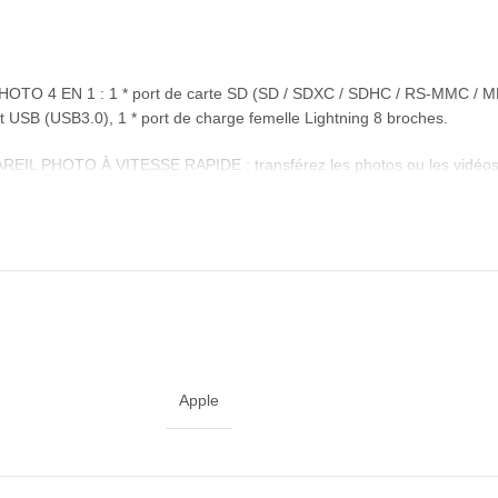
4 EN 1 : 1 * port de carte SD (SD / SDXC / SDHC / RS-MMC / MMC M
t USB (USB3.0), 1 * port de charge femelle Lightning 8 broches.
OTO À VITESSE RAPIDE : transférez les photos ou les vidéos sur
/s, ce qui facilite grandement le partage de photos et de vidéos avec 
ls que JPEG et RAW et HEIF/HEVC, etc.
tateur de caméra USB d’éclairage au clavier pour profiter de la vite
iPad, et compatible avec d’autres périphériques USB, comme le disque f
ise, iOS 13 pris en charge. Et avec le port de charge Lightning, vo
fonctionner si le courant dépasse 100 mAh.
Apple
e peuvent pas être utilisés en même temps.
re en cas de transfert depuis une carte TF, une carte SD ou un dis