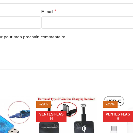
*
E-mail
eur pour mon prochain commentaire.
-29%
-25%
VENTES FLAS
VENTES FLAS
H
H