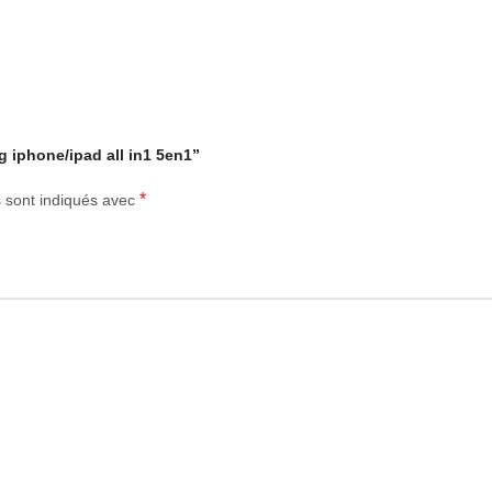
g iphone/ipad all in1 5en1”
*
s sont indiqués avec