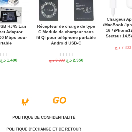
Chargeur Ap
AJOUTER AU P
/MacBook /iph
USB RJ45 Lan
Récepteur de charge de type
ANIER
AJOUTER AU PANIER
16 / iPhone17
net Adaptor
C Module de chargeur sans
Secteur 14.5
00 Mbps pour
fil QI pour téléphone portable
rtable
Android USB-C
د.ج
7.300
د.ج
1.400
د.ج
2.350
د.ج
3.300
POLITIQUE DE CONFIDENTIALITÉ
POLITIQUE D’ÉCHANGE ET DE RETOUR