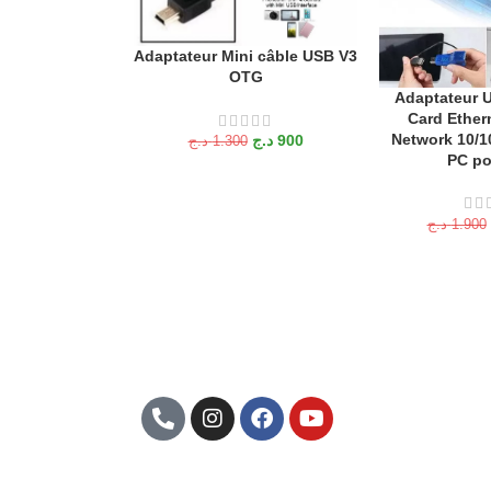
Adaptateur Mini câble USB V3
AJOUTER AU PANIER
OTG
Adaptateur 
AJOUTER AU P
Card Ether
Network 10/1
د.ج
900
د.ج
1.300
PC po
د.ج
1.900