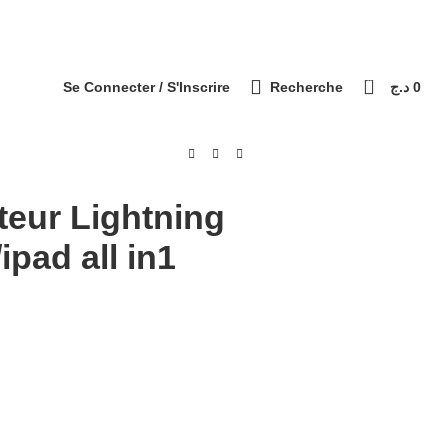
التوصيل 69 ولاية - Livraison 69 wilaya
Paiement à la livraison / الدفع عند الاستلام
0
Se Connecter / S'Inscrire
Recherche
د.ج
0
teur Lightning
ipad all in1