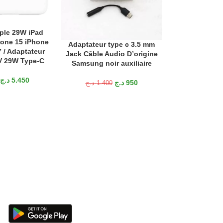
ple 29W iPad
ANIER
one 15 iPhone
Adaptateur type c 3.5 mm
Adaptateur typ
AJOUTER AU PANIER
AJOUTER AU P
 / Adaptateur
Jack Câble Audio D’origine
3.5 oneplu
V 29W Type-C
Samsung noir auxiliaire
د.ج
1.750
د.ج
5.450
د.ج
950
د.ج
1.400