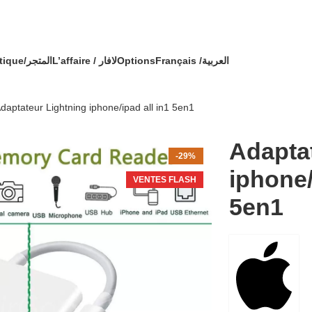
🔥 OFFRE SPÉCIALE 🔥 عرض خاص 🔥
commande avec un cadeau !
Boutique/المتجر
L’affaire / لافار
Options
Français /
العربية
daptateur Lightning iphone/ipad all in1 5en1
Adapta
-29%
iphone/
VENTES FLASH
5en1