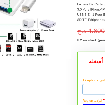
Lecteur De Carte 
3.0 Vers IPhone/I
USB 5 En 1 Pour I
SD/TF, Périphériq
د.ج
4.600
2 en stock (pe
أسفله
*
Région الولاية