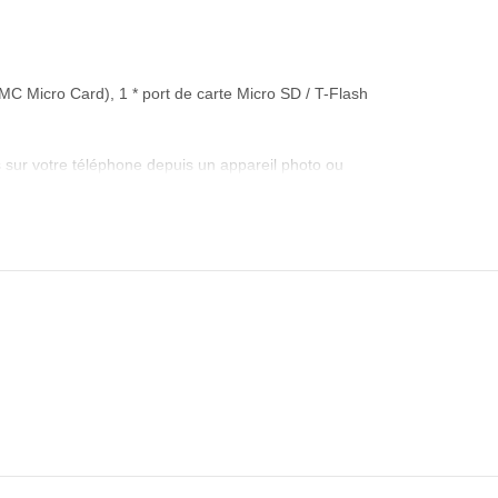
icro Card), 1 * port de carte Micro SD / T-Flash
 votre téléphone depuis un appareil photo ou
votre famille ou vos amis à tout moment, n’importe
sse de frappe plus rapide en tant qu’ordinateur
lash USB, les concentrateurs, l’audio/ Interfaces
us ne vous soucierez jamais de la panne de courant
que USB.