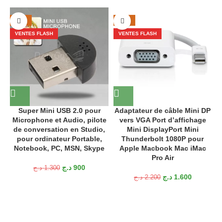
-31%
-27%
VENTES FLASH
VENTES FLASH
Super Mini USB 2.0 pour
Adaptateur de câble Mini DP
Microphone et Audio, pilote
vers VGA Port d’affichage
de conversation en Studio,
Mini DisplayPort Mini
pour ordinateur Portable,
Thunderbolt 1080P pour
Notebook, PC, MSN, Skype
Apple Macbook Mac iMac
Pro Air
د.ج
900
د.ج
1.300
د.ج
1.600
د.ج
2.200