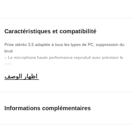
Caractéristiques et compatibilité
Prise stéréo 3,5 adaptée à tous les types de PC, suppression du
bruit
– Le microphone haute performance reproduit avec précision le
son
– Branchez et commencez à enregistrer, aucun équipement
supplémentaire n’est nécessaire
– Fonctionne avec n’importe quel ordinateur équipé d’un port
USB
– Venez avec un support de micro de bureau, un clip de micro, un
son plus stable
Informations complémentaires
Spécifications de Microphone Omnidirectionnel Dynamic
Condenser Sound MIC