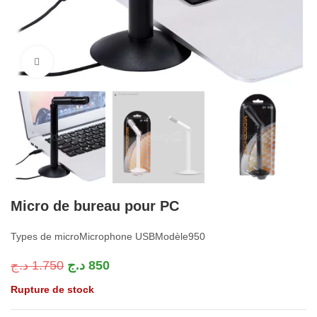
Cliquez pour agrandir
Micro de bureau pour PC
Types de microMicrophone USBModèle950
د.ج
1.750
د.ج
850
Rupture de stock