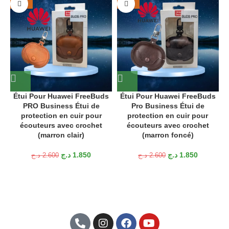
-29%
-29%
Étui Pour Huawei FreeBuds
Étui Pour Huawei FreeBuds
PRO Business Étui de
Pro Business Étui de
protection en cuir pour
protection en cuir pour
c
écouteurs avec crochet
écouteurs avec crochet
a
(marron clair)
(marron foncé)
د.ج
1.850
د.ج
1.850
د.ج
2.600
د.ج
2.600