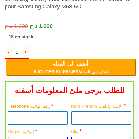
pour Samsung Galaxy M53 5G
د.ج
1.200
د.ج
1.000
18 en stock
أضف الى السلة
AJOUTER AU PANIER/اضف إلى السلة
للطلب يرجى ملئ المعلومات أسفله
*
*
Nom Prénom الإسم واللقب
Téléphone رقم الهاتف
*
*
Région الولاية
City