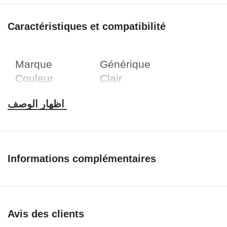
Caractéristiques et compatibilité
Marque
Générique
Couleur
Clair
Facteur de
Cas simple
forme
Modèles de
téléphones
compatibles
Matériel
Samsung Galaxy
m53
Informations complémentaires
5G
Modèle
TPU
Fonction
Solide
d’embellissement
Avis des clients