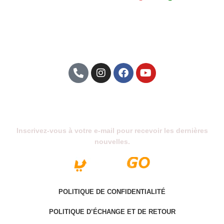
taille de l’emballage (L x P x H):19.50×17.50×8.00
cm/7.68×6.89×3.15 pouces
Contenu de l’emballage:1 x YG-300 LCD Projecteur, 1 x
Télécommande, 1 x Câble AV, 1 x Anglais Manuel
Principales Caractéristiques:
400-600 lumensavec 800: 1rapport de contraste pour clair, razor-
sharp images.
Abonnez-Vous À Notre Newsletter
avec la résolution native 320×240 pixelspour des images claires
Inscrivez-vous à votre e-mail pour recevoir les dernières
et lumineuses, offre exceptionnelle qualité d’affichage.
nouvelles.
Soutien AV/CVBS/HDMI/USBinterfaces multimédia pour lecteur
DVD, ordinateur portable, set-top boxes, consoles de jeux, etc..
LED vie de la lampe est plus de 30000 heures, jamais besoin de
POLITIQUE DE CONFIDENTIALITÉ
remplacer.
POLITIQUE D’ÉCHANGE ET DE RETOUR
infrarouge télécommande vous permet de profiter de votre vie