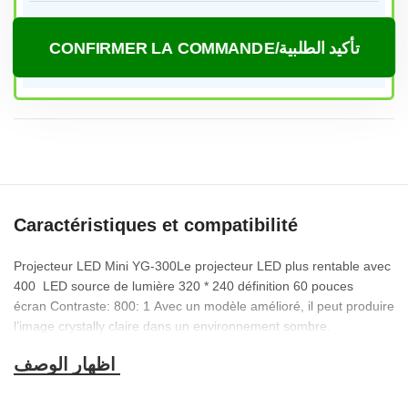
CONFIRMER LA COMMANDE/تأكيد الطلبية
Caractéristiques et compatibilité
Projecteur LED Mini YG-300Le projecteur LED plus rentable avec
400 LED source de lumière 320 * 240 définition 60 pouces
écran Contraste: 800: 1 Avec un modèle amélioré, il peut produire
l’image crystally claire dans un environnement sombre.
Suggestion Attentif Non recommandé pour les PowerPoints ainsi
que les affaires ou l’enseignement présentation car il doit être
utilisé dans un environnement sombre. En outre, la taille de