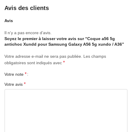
Un petit trou traversant sur le côté pour un cordon.
Avis des clients
Les côtés en caoutchouc flexible facilitent l’enfilage et le retrait.
Avis
Protection des bords surélevés de 0,8 mm pour les caméras
Il n’y a pas encore d’avis.
arrière.
Soyez le premier à laisser votre avis sur “Coque a56 5g
antichoc Xundd pour Samsung Galaxy A56 5g xundo / A36”
Les coins du pare-chocs protègent les chutes accidentelles
Votre adresse e-mail ne sera pas publiée.
Les champs
*
obligatoires sont indiqués avec
*
Votre note
*
Votre avis