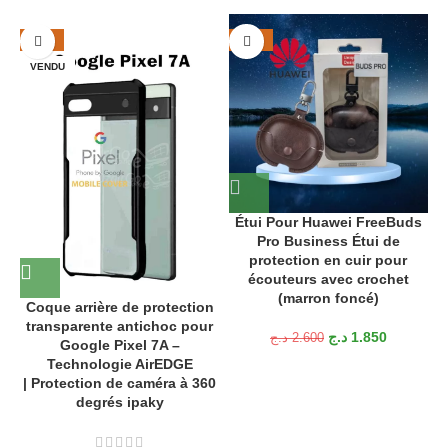
-29%
-29%
VENDU
Étui Pour Huawei FreeBuds
Pro Business Étui de
protection en cuir pour
écouteurs avec crochet
(marron foncé)
Coque arrière de protection
transparente antichoc pour
د.ج
1.850
د.ج
2.600
Google Pixel 7A –
Technologie AirEDGE
| Protection de caméra à 360
degrés ipaky