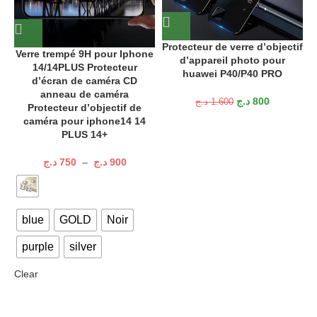
Protecteur de verre d’objectif
Verre trempé 9H pour Iphone
d’appareil photo pour
14/14PLUS Protecteur
I
huawei P40/P40 PRO
d’écran de caméra CD
anneau de caméra
د.ج
800
د.ج
1.600
Protecteur d’objectif de
caméra pour iphone14 14
PLUS 14+
د.ج
750
–
د.ج
900
blue
GOLD
Noir
purple
silver
Clear
C