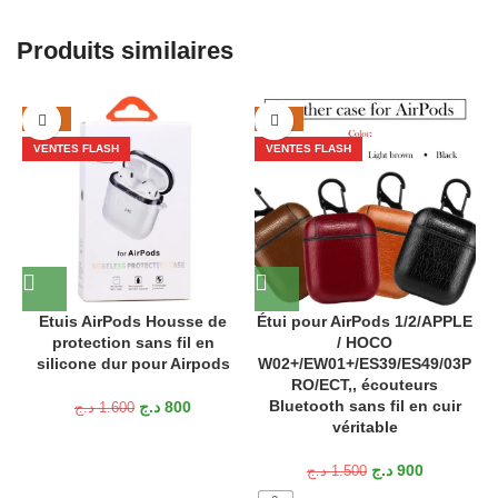
Produits similaires
-50%
-40%
VENTES FLASH
VENTES FLASH
Etuis AirPods Housse de
Étui pour AirPods 1/2/APPLE
protection sans fil en
/ HOCO
é
silicone dur pour Airpods
W02+/EW01+/ES39/ES49/03P
e
RO/ECT,, écouteurs
Bluetooth sans fil en cuir
د.ج
800
د.ج
1.600
véritable
د.ج
900
د.ج
1.500