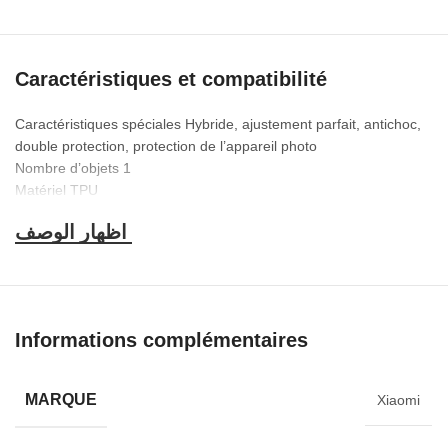
Caractéristiques et compatibilité
Caractéristiques spéciales Hybride, ajustement parfait, antichoc,
double protection, protection de l’appareil photo
Nombre d’objets ‎1
Matériel ‎TPU
Facteur de forme ‎Pare-chocs Cas
Fabricant ‎COLLECTIONS WESTERN
Poids de l’article ‎100g
Informations complémentaires
MARQUE
Xiaomi