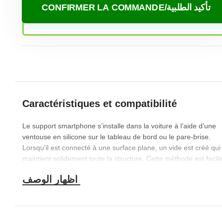
CONFIRMER LA COMMANDE/تأكيد الطلبية
Caractéristiques et compatibilité
Le support smartphone s’installe dans la voiture à l’aide d’une
ventouse en silicone sur le tableau de bord ou le pare-brise.
Lorsqu’il est connecté à une surface plane, un vide est créé qui
maintient solidement toute la structure. Cette méthode est facil
installer, fiable, n’endommagera pas l’intérieur et ne laisse pas 
résidus collants.
• Un aimant puissant pour téléphone dans une voiture est
magnétisé sur une plaque métallique montée sur le corps ou le