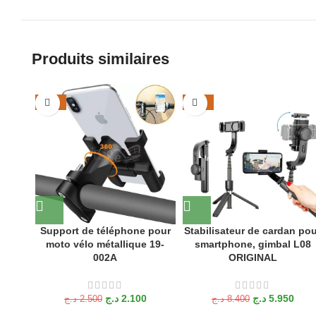
Produits similaires
-16%
-29%
Support de téléphone pour
Stabilisateur de cardan po
moto vélo métallique 19-
smartphone, gimbal L08
002A
ORIGINAL
د.ج
2.100
د.ج
5.950
د.ج
2.500
د.ج
8.400