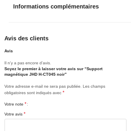
boîtier de l’appareil. Cette méthode de montage ne laisse aucu
Informations complémentaires
trace sur le boîtier, les ports et connecteurs restent librement
accessibles et vous permet également de retirer/installer le
gadget en un seul mouvement.
• Le support de téléphone est doté d’une articulation articulée q
Avis des clients
vous permet de faire pivoter l’appareil pour trouver l’angle de
vision optimal. Le produit est pratique et compact, ne prend pas
Avis
beaucoup de place sur la surface installée et ne bloque pas la
vue du conducteur sur la route.
Il n’y a pas encore d’avis.
Soyez le premier à laisser votre avis sur “Support
magnétique JHD H-CT045 noir”
Votre adresse e-mail ne sera pas publiée.
Les champs
*
obligatoires sont indiqués avec
*
Votre note
*
Votre avis