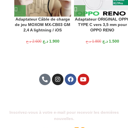
Adaptateur Câble de charge
Adaptateur ORIGINAL OPP
de jeu MOXOM MX-CB03 GM
TYPE C vers 3,5 mm pour
2,4 A lightning / iOS
OPPO RENO
د.ج
1.900
د.ج
1.500
د.ج
2.600
د.ج
1.800
Abonnez-Vous À Notre Newsletter
Inscrivez-vous à votre e-mail pour recevoir les dernières
nouvelles.