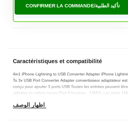
CONFIRMER LA COMMANDE/تأكيد الطلبية
Caractéristiques et compatibilité
4in1 iPhone Lightning to USB Converter Adapter iPhone Lightni
To 3x USB Port Converter Adapter convertisseur adaptateur est
conçu pour ajouter 3 ports USB.Toutes les entrées peuvent être
utilisées en même temps.Port 8 broches : 12M/S- Les ports 16M
SUSB vous facilitent la vie en prenant en charge la souris, le
clavier, le disque U et d’autres périphériques.Courant de charg
du port 8 broches: 500mA-2100mACourant du port USB