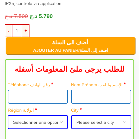
IPX5, contrôle via application
د.ج
7.500
د.ج
5.790
أضف الى السلة
AJOUTER AU PANIER/اضف إلى السلة
للطلب يرجى ملئ المعلومات أسفله
*
*
Nom Prénom الإسم واللقب
Téléphone رقم الهاتف
*
*
Région الولاية
City