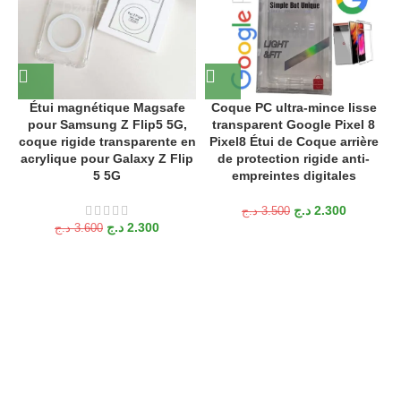
Fréquence : 20 Hz – 20 kHz.
Autonomie : Seulement 45 heures avec la batterie basse (ANC
désactivée).
Temps de charge :
Étui magnétique Magsafe
Coque PC ultra-mince lisse
pour Samsung Z Flip5 5G,
transparent Google Pixel 8
coque rigide transparente en
Pixel8 Étui de Coque arrière
Écouteurs : 1 heure.
acrylique pour Galaxy Z Flip
de protection rigide anti-
5 5G
empreintes digitales
Boîtier : 2,5 heures.
د.ج
2.300
د.ج
3.500
Port de chargement : USB-C.
د.ج
2.300
د.ج
3.600
Utilisation d’un élément similaire