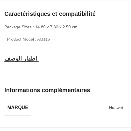
Caractéristiques et compatibilité
Package Sizes : 14.80 x 7.30 x 2.50 cm
· Product Model : AM116
· Main Materials : BLANC
· Cable Length (cm) : 1.2m
· Connecting interface : 3.5mm
· Connectivity : Wired
Informations complémentaires
· Brands : HUAWEI
MARQUE
Huawei
SKU: AM116-WH