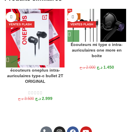
-14%
-28%
VENTES FLASH
VENTES FLASH
Écouteurs mi type c intra-
auriculaires one more en
boite
د.ج
1.450
د.ج
2.000
écouteurs oneplus intra-
auriculaires type-c bullet 2T
ORIGINAL
د.ج
2.999
د.ج
3.500