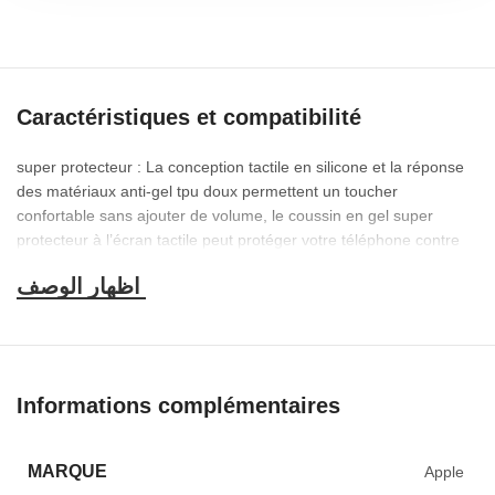
Caractéristiques et compatibilité
super protecteur : La conception tactile en silicone et la réponse
des matériaux anti-gel tpu doux permettent un toucher
confortable sans ajouter de volume, le coussin en gel super
protecteur à l’écran tactile peut protéger votre téléphone contre
les rayures sur le mobile.
mou, tendre : Moxibustion a une couverture en silicone qui est
attachée à votre SMARTPHONE , et elle peut également jouer à
des jeux.
transparent : Le tpu transparent est mince et léger pour une
protection complète contre les rayures, le boîtier est flexible pour
Informations complémentaires
protéger votre smartphone des chocs en cas de chute
accidentelle et des rayures pendant le travail.
MARQUE
Apple