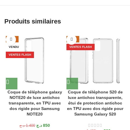
Produits similaires
-39%
-43%
VENDU
VENTES FLASH
VENTES FLASH
Coque de téléphone galaxy
Coque de téléphone S20 de
NOTE20 de luxe antichoc
luxe antichoc transparente,
é
transparente, en TPU avec
étui de protection antichoc
e
dos rigide pour Samsung
en TPU avec dos rigide pour
NOTE20
Samsung Galaxy S20
د.ج
850
د.ج
1.400