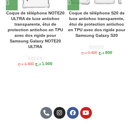
W
Coque de téléphone NOTE20
Coque de téléphone S20 de
ULTRA de luxe antichoc
luxe antichoc transparente,
transparente, étui de
étui de protection antichoc
protection antichoc en TPU
en TPU avec dos rigide pour
avec dos rigide pour
Samsung Galaxy S20
Samsung Galaxy NOTE20
ULTRA
د.ج
800
د.ج
1.400
د.ج
1.000
د.ج
1.400
C