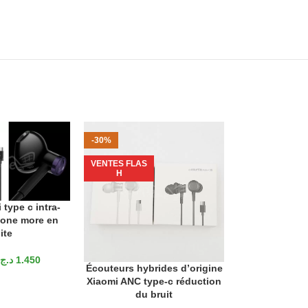
-30%
VENTES FLAS
H
VENTES FLAS
H
type c intra-
ANIER
 one more en
ite
د.ج
1.450
Écouteurs hybrides d’origine
Ecouteurs d’
AJOUTER AU PANIER
AJOUTER AU P
Xiaomi ANC type-c réduction
R17 t
du bruit
د.ج