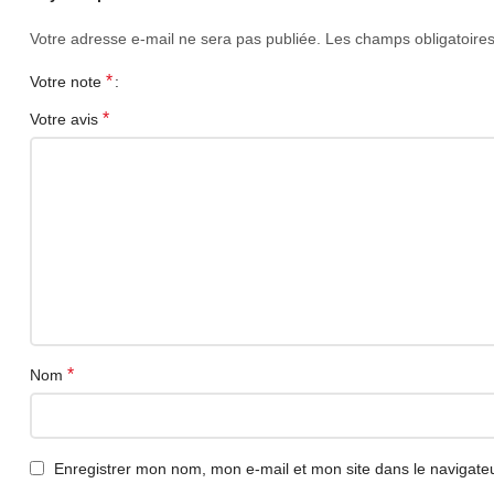
Votre adresse e-mail ne sera pas publiée.
Les champs obligatoire
Cette oreillette n’est pas compatible directement avec
type de port de votre téléphone avant achat.
*
Votre note
*
Achat en Algérie
Votre avis
Commandez votre oreillette Nolaipo USB-C avec micro
*
Nom
Enregistrer mon nom, mon e-mail et mon site dans le navigat