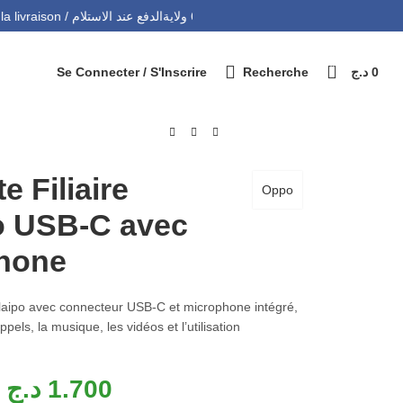
التوصيل 69 ولاية - Livraison 69 wilaya
Paiement à la livraison / الدفع عند الاستلام
0
Se Connecter / S'Inscrire
Recherche
د.ج
0
te Filiaire
Oppo
o USB-C avec
hone
 Nolaipo avec connecteur USB-C et microphone intégré,
pels, la musique, les vidéos et l’utilisation
د.ج
1.700