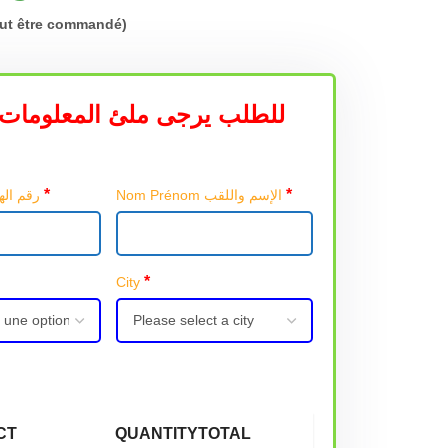
eut être commandé)
للطلب يرجى ملئ المعلومات 
*
*
Nom Prénom الإسم واللقب
Téléphone رقم الهاتف
*
City
CT
QUANTITY
TOTAL