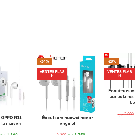
-24%
-28%
VENTES FLAS
VENTES FLAS
H
H
Écouteurs mi 
AJOUTER AU P
auriculaires
bo
د.ج
2.000
 OPPO R11
Écouteurs huawei honor
ANIER
AJOUTER AU PANIER
la maison
original
د.ج
1.100
د.ج
1.750