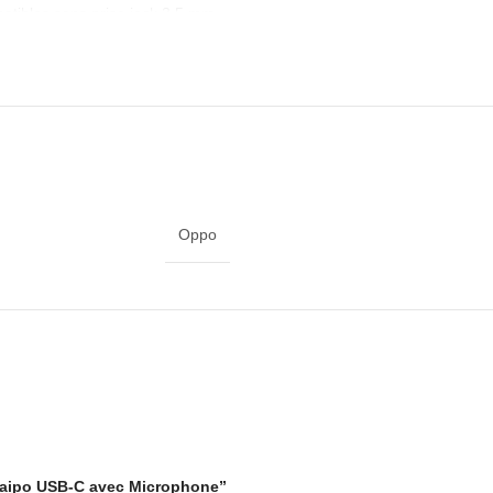
patibles sans prise jack 3,5 mm.
ux messages vocaux
sage quotidien
Oppo
ble avec la sortie audio numérique. Tous les ports USB-C ne prennent p
 de commander.
il compatible. Le microphone permet de passer des appels ou d’enregi
 et de l’appareil connecté.
 Nolaipo USB-C avec Microphone”