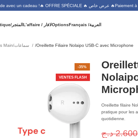
🔥 OFFRE SPÉCIALE 🔥 عرض خاص 🔥
commande avec un cadeau !
Boutique/المتجر
L’affaire / لافار
Options
Français /
العربية
Kits Main/سماعات
Oreillette Filiaire Nolaipo USB-C avec Microphone
Oreillet
-35%
Nolaip
VENTES FLASH
Microp
Oreillette filaire
pratique pour les ap
quotidienne.
د.ج
2.600