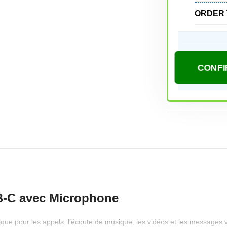
ORDER 
USB-C avec Microphone
ratique pour les appels, l’écoute de musique, les vidéos et les message