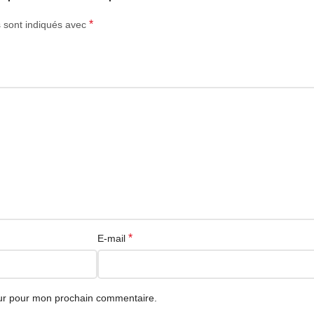
*
s sont indiqués avec
 les téléphones dotés uniquement d’un port Lightning ou d’une prise jack
phone sur DZAIRGO avec livraison en Algérie et paiement à la livraison
*
E-mail
eur pour mon prochain commentaire.