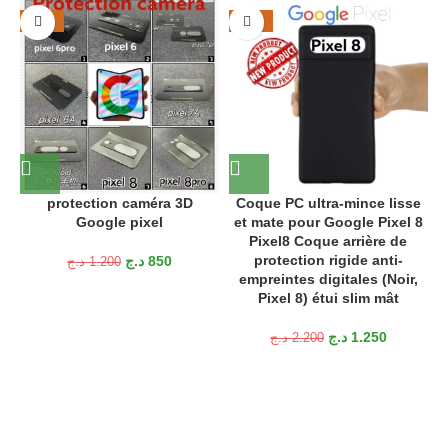
-29%
-43%
protection caméra 3D
Coque PC ultra-mince lisse
Google pixel
et mate pour Google Pixel 8
Pixel8 Coque arrière de
protection rigide anti-
د.ج
850
د.ج
1.200
empreintes digitales (Noir,
Pixel 8) étui slim mât
د.ج
1.250
د.ج
2.200