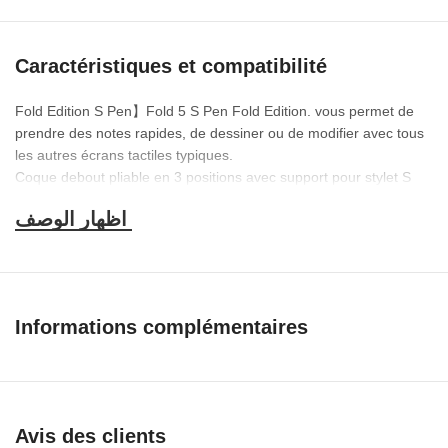
Caractéristiques et compatibilité
Fold Edition S Pen】Fold 5 S Pen Fold Edition.
vous permet de
prendre des notes rapides, de dessiner ou de modifier avec tous
les autres écrans tactiles typiques.
Coque debout pliable en 3 positions avec support pour stylet S
pour Samsung Galaxy Z Fold 5 coque de protection avec béquille
pour une visualisation mains libres.
Détails
Marque
P&R
Couleur
Debout noir avec
Informations complémentaires
Facteur de
Spen
forme
Pare-chocs
Modèles de
Samsung Galaxy Z
Avis des clients
téléphones
Fold
5